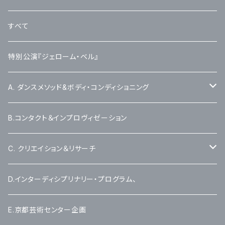
すべて
特別公演『ジェローム・ベル』
A. ダンスメソッド&ボディ・コンディショニング
A-1 タナポン Thanapol Virulhakul
B.コンタクト＆インプロヴィゼーション
A-2 ラファエラ Rafaela Sahyoun
C. クリエイション＆リサーチ
C-1 塚原悠也 Yuya Tsukahara
D.インターディシプリナリー・プログラム、
C-2 ルイス・ガレー Luis Garay
E.京都芸術センター企画